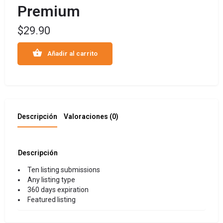
Premium
$
29.90
Añadir al carrito
Descripción
Valoraciones (0)
Descripción
Ten listing submissions
Any listing type
360 days expiration
Featured listing